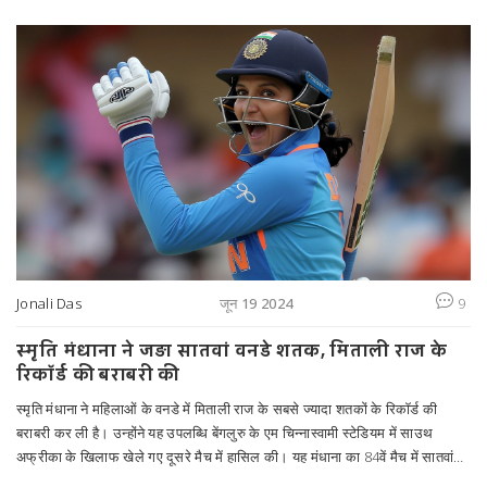
है जो 120W फास्ट चार्जिंग को सपोर्ट करती है। यह तीन स्टोरेज वेरिएंट में उपलब्ध है और
इसकी कीमतें Rs 44,999 से शुरू होती हैं।
Jonali Das
जून 19 2024
9
स्मृति मंधाना ने जड़ा सातवां वनडे शतक, मिताली राज के
रिकॉर्ड की बराबरी की
स्मृति मंधाना ने महिलाओं के वनडे में मिताली राज के सबसे ज्यादा शतकों के रिकॉर्ड की
बराबरी कर ली है। उन्होंने यह उपलब्धि बेंगलुरु के एम चिन्नास्वामी स्टेडियम में साउथ
अफ्रीका के खिलाफ खेले गए दूसरे मैच में हासिल की। यह मंधाना का 84वें मैच में सातवां
शतक था। उन्होंने 117 गेंदों पर 136 रन बनाए।