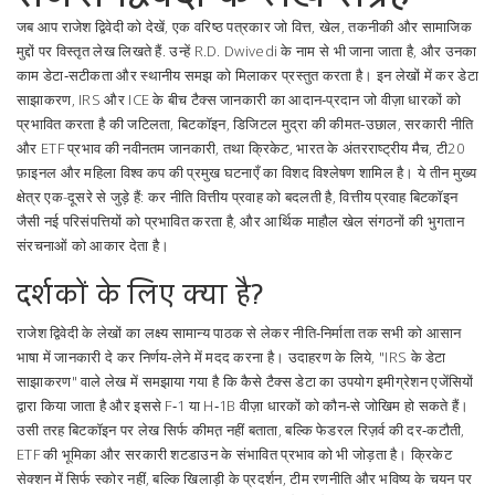
जब आप
राजेश द्विवेदी
को देखें,
एक वरिष्ठ पत्रकार जो वित्त, खेल, तकनीकी और सामाजिक
मुद्दों पर विस्तृत लेख लिखते हैं
. उन्हें
R.D. Dwivedi
के नाम से भी जाना जाता है, और उनका
काम डेटा‑सटीकता और स्थानीय समझ को मिलाकर प्रस्तुत करता है। इन लेखों में
कर डेटा
साझाकरण
,
IRS और ICE के बीच टैक्स जानकारी का आदान‑प्रदान जो वीज़ा धारकों को
प्रभावित करता है
की जटिलता,
बिटकॉइन
,
डिजिटल मुद्रा की कीमत‑उछाल, सरकारी नीति
और ETF प्रभाव
की नवीनतम जानकारी, तथा
क्रिकेट
,
भारत के अंतरराष्ट्रीय मैच, टी20
फ़ाइनल और महिला विश्व कप की प्रमुख घटनाएँ
का विशद विश्लेषण शामिल है। ये तीन मुख्य
क्षेत्र एक-दूसरे से जुड़े हैं: कर नीति वित्तीय प्रवाह को बदलती है, वित्तीय प्रवाह बिटकॉइन
जैसी नई परिसंपत्तियों को प्रभावित करता है, और आर्थिक माहौल खेल संगठनों की भुगतान
संरचनाओं को आकार देता है।
दर्शकों के लिए क्या है?
राजेश द्विवेदी के लेखों का लक्ष्य सामान्य पाठक से लेकर नीति‑निर्माता तक सभी को आसान
भाषा में जानकारी दे कर निर्णय‑लेने में मदद करना है। उदाहरण के लिये, "IRS के डेटा
साझाकरण" वाले लेख में समझाया गया है कि कैसे टैक्स डेटा का उपयोग इमीग्रेशन एजेंसियों
द्वारा किया जाता है और इससे F‑1 या H‑1B वीज़ा धारकों को कौन‑से जोखिम हो सकते हैं।
उसी तरह बिटकॉइन पर लेख सिर्फ कीमत़ नहीं बताता, बल्कि फेडरल रिज़र्व की दर‑कटौती,
ETF की भूमिका और सरकारी शटडाउन के संभावित प्रभाव को भी जोड़ता है। क्रिकेट
सेक्शन में सिर्फ स्कोर नहीं, बल्कि खिलाड़ी के प्रदर्शन, टीम रणनीति और भविष्य के चयन पर