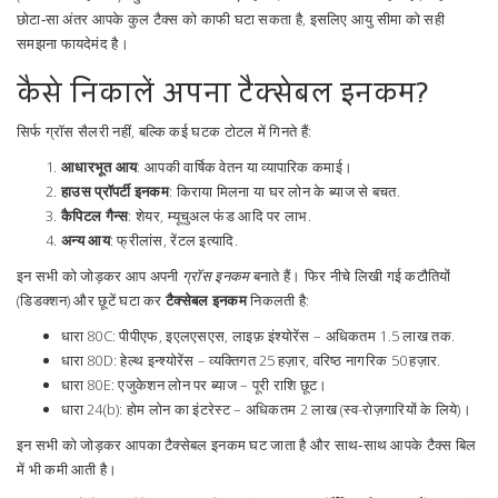
छोटा‑सा अंतर आपके कुल टैक्स को काफी घटा सकता है, इसलिए आयु सीमा को सही
समझना फायदेमंद है।
कैसे निकालें अपना टैक्सेबल इनकम?
सिर्फ ग्रॉस सैलरी नहीं, बल्कि कई घटक टोटल में गिनते हैं:
आधारभूत आय
: आपकी वार्षिक वेतन या व्यापारिक कमाई।
हाउस प्रॉपर्टी इनकम
: किराया मिलना या घर लोन के ब्याज से बचत.
कैपिटल गैन्स
: शेयर, म्यूचुअल फंड आदि पर लाभ.
अन्य आय
: फ्रीलांस, रेंटल इत्यादि.
इन सभी को जोड़कर आप अपनी
ग्रॉस इनकम
बनाते हैं। फिर नीचे लिखी गई कटौतियों
(डिडक्शन) और छूटें घटा कर
टैक्सेबल इनकम
निकलती है:
धारा 80C: पीपीएफ, इएलएसएस, लाइफ़ इंश्योरेंस – अधिकतम 1.5 लाख तक.
धारा 80D: हेल्थ इन्श्योरेंस – व्यक्तिगत 25 हज़ार, वरिष्ठ नागरिक 50 हज़ार.
धारा 80E: एजुकेशन लोन पर ब्याज – पूरी राशि छूट।
धारा 24(b): होम लोन का इंटरेस्ट – अधिकतम 2 लाख (स्व-रोज़गारियों के लिये)।
इन सभी को जोड़कर आपका टैक्सेबल इनकम घट जाता है और साथ‑साथ आपके टैक्स बिल
में भी कमी आती है।