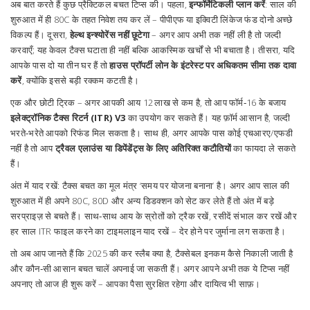
अब बात करते हैं कुछ प्रैक्टिकल बचत टिप्स की। पहला,
इन्फॉर्मेटिकली प्लान करें
: साल की
शुरुआत में ही 80C के तहत निवेश तय कर लें – पीपीएफ या इक्विटी लिंकेज फंड दोनो अच्छे
विकल्प हैं। दूसरा,
हेल्थ इन्श्योरेंस नहीं छूटेगा
– अगर आप अभी तक नहीं ली है तो जल्दी
करवाएँ; यह केवल टैक्स घटाता ही नहीं बल्कि आकस्मिक खर्चों से भी बचाता है। तीसरा, यदि
आपके पास दो या तीन घर हैं तो
हाउस प्रॉपर्टी लोन के इंटरेस्ट पर अधिकतम सीमा तक दावा
करें
, क्योंकि इससे बड़ी रक्कम कटती है।
एक और छोटी ट्रिक – अगर आपकी आय 12 लाख से कम है, तो आप फॉर्म‑16 के बजाय
इलेक्ट्रॉनिक टैक्स रिटर्न (ITR) V3
का उपयोग कर सकते हैं। यह फ़ॉर्म आसान है, जल्दी
भरते‑भरेते आपको रिफंड मिल सकता है। साथ ही, अगर आपके पास कोई एचआरए/एफडी
नहीं है तो आप
ट्रैवल एलाउंस या डिपेंडेंट्स के लिए अतिरिक्त कटौतियों
का फायदा ले सकते
हैं।
अंत में याद रखें: टैक्स बचत का मूल मंत्र ‘समय पर योजना बनाना’ है। अगर आप साल की
शुरुआत में ही अपने 80C, 80D और अन्य डिडक्शन को सेट कर लेते हैं तो अंत में बड़े
सरप्राइज़ से बचते हैं। साथ‑साथ आय के स्रोतों को ट्रैक रखें, रसीदें संभाल कर रखें और
हर साल ITR फाइल करने का टाइमलाइन याद रखें – देर होने पर जुर्माना लग सकता है।
तो अब आप जानते हैं कि 2025 की कर स्लैब क्या है, टैक्सेबल इनकम कैसे निकाली जाती है
और कौन‑सी आसान बचत चालें अपनाई जा सकती हैं। अगर आपने अभी तक ये टिप्स नहीं
अपनाए तो आज ही शुरू करें – आपका पैसा सुरक्षित रहेगा और दायित्व भी साफ़।