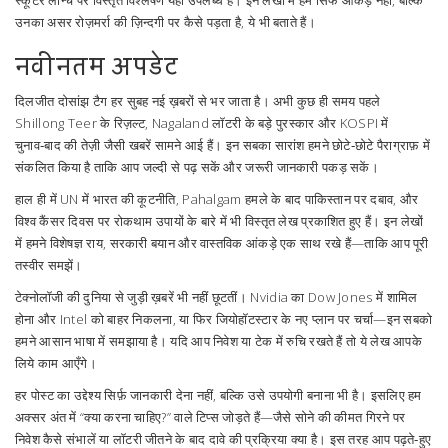
स्कूटर लॉन्च पर विस्तृत विश्लेषण यहाँ उपलब्ध है। इन लेखों में हम सिर्फ आंकड़े नहीं, बल्कि
उनका असर रोज़मर्रा की ज़िन्दगी पर कैसे पड़ता है, ये भी बताते हैं।
नवीनतम अपडेट
दिलजीत दोसांझ टैग हर सुबह नई ख़बरों से भर जाता है। अभी कुछ ही समय पहले
Shillong Teer के रिज़ल्ट, Nagaland लॉटरी के बड़े पुरस्कार और KOSPI में
चुनाव‑बाद की तेज़ी जैसी खबरें सामने आई हैं। इन सबका सारांश हमने छोटे‑छोटे पैराग्राफ़ में
संकलित किया है ताकि आप जल्दी से पढ़ सकें और जरूरी जानकारी पकड़ सकें।
हाल ही में UN में भारत की कूटनीति, Pahalgam हमले के बाद पाकिस्तान पर दबाव, और
विश्व कैंसर दिवस पर रोकथाम उपायों के बारे में भी विस्तृत लेख प्रकाशित हुए हैं। इन लेखों
में हमने विशेषज्ञ राय, सरकारी बयान और वास्तविक आंकड़े एक साथ रखे हैं—ताकि आप पूरी
तस्वीर समझें।
टेक्नोलॉजी की दुनिया से जुड़ी ख़बरें भी नहीं छूटतीं। Nvidia का Dow Jones में शामिल
होना और Intel को बाहर निकलना, या फिर जियोहॉटस्टार के नए प्लान पर चर्चा—इन सबको
हमने आसान भाषा में समझाया है। यदि आप निवेश या टेक में रुचि रखते हैं तो ये लेख आपके
लिये काम आएँगे।
हर पोस्ट का उद्देश्य सिर्फ़ जानकारी देना नहीं, बल्कि उसे उपयोगी बनाना भी है। इसलिए हम
अक्सर अंत में “क्या करना चाहिए?” वाले टिप्स जोड़ते हैं—जैसे सोने की कीमत गिरने पर
निवेश कैसे संभालें या लॉटरी जीतने के बाद दावे की प्रक्रिया क्या है। इस तरह आप पढ़ते‑हुए