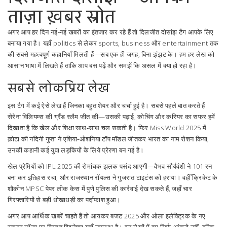
ताज़ा ख़बर स्रोत
अगर आप हर दिन नई‑नई खबरों का इंतजार कर रहे हैं तो दिलजीत दोसांझ टैग आपके लिए
बनाया गया है। यहाँ politics से लेकर sports, business और entertainment तक
की सबसे महत्वपूर्ण कहानियाँ मिलती हैं—सब एक ही जगह, बिना झंझट के। हम हर लेख को
आसान भाषा में लिखते हैं ताकि आप बस पढ़ें और समझें कि असल में क्या हो रहा है।
सबसे लोकप्रिय लेख
इस टैग में कई ऐसे लेख हैं जिनका बहुत शेयर और चर्चा हुई है। सबसे पहले बात करते हैं
सेरेना विलियम्स की ग्रैंड स्लैम जीत की—उसकी पढ़ाई, कोचिंग और करियर का सफर हमें
दिखाता है कि खेल और शिक्षा साथ‑साथ चल सकती है। फिर Miss World 2025 में
क़ोटा की नंदिनी गुप्ता ने एशिया‑ओशनिया टॉप मॉडल जीतकर भारत का नाम रोशन किया;
उनकी कहानी कई युवा लड़कियों के लिये प्रेरणा बन गई है।
खेल प्रेमियों को IPL 2025 की रोमांचक झलक पसंद आएगी—वैभव सौर्यवंशी ने 101 रन
बना कर इतिहास रचा, और राजस्थान रॉयल्स ने गुजरात टाइटंस को हराया। वहीँ क्रिकेट के
शौकीन MPSC पेपर लीक केस में पुणे पुलिस की कार्रवाई देख सकते हैं, जहाँ चार
गिरफ्तारियों से बड़ी धोखाधड़ी का पर्दाफाश हुआ।
अगर आप आर्थिक खबरें चाहते हैं तो आयकर बजट 2025 और ओला इलेक्ट्रिक के नए