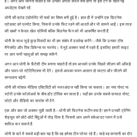
हैं। अगर आप जानना चाहते हैं कि उनका अगला कदम क्या होगा तो इस टैग के तहत नई
अपडेट्स देखते रहें.
धोनी की ब्रांड एंडोर्समेंट भी चर्चा का विषय बनी हुई है। हाल ही में उन्होंने एक फ़िटनेस
प्रोडक्ट को प्रमोट किया, जिससे उनके फिट रहने की आदतें और भी सामने आईं। इस तरह
की खबरें न केवल खेल प्रेमियों बल्कि बिज़नेस फैन को भी आकर्षित करती हैं.
धोनी के साथ जुड़े कुछ विवादों का भी हम संक्षेप में उल्लेख करेंगे—जैसे कि उनका टॉस
मैनेजमेंट और पिच डिफेन्स पर मतभेद। ये मुद्दे अक्सर चर्चा में रहते हैं, इसलिए हमारी साइट
पर आप सभी पहलुओं को समझ सकेंगे.
अगर आप धोनी के फ़ैंटेसी टीम बनाना चाहते हैं तो हम आपको उनके पिछले सीज़न की आँकड़े
और पावर‑प्ले स्टेटिस्टिक्स भी देंगे। इससे आपका चयन आसान हो जाएगा और जीतने की
सम्भावना बढ़ेगी.
धोनी की सोशल मीडिया एक्टिविटी को नजरअंदाज नहीं किया जा सकता। हर नया पोस्ट या
स्टोरी उनके फॉलोअर्स के बीच हॉट टॉपिक बन जाता है। यहाँ हम उनके सबसे वायरल पोस्ट,
फोटो और वीडियो का सारांश भी देंगे.
एक और बात जो अक्सर पूछी जाती है—धोनी की फिटनेस रूटीन क्या है? हमने उनकी ट्रेनिंग
शेड्यूल को छोटे‑छोटे बिंदुओं में तोड़ दिया है, जिससे आप अपने वर्कआउट प्लान में उसे
शामिल कर सकते हैं.
धोनी के बारे में सबसे बड़ी बात यह है कि वह हमेशा टीम प्लेयर रहे हैं। चाहे वह कप्तानी का दौर