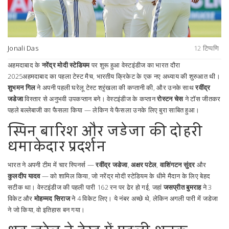
Jonali Das
12 टिप्पणि
अहमदाबाद के
नरेंद्र मोदी स्टेडियम
पर शुरू हुआ
वेस्टइंडीज का भारत दौरा
2025
अहमदाबाद
का पहला टेस्ट मैच, भारतीय क्रिकेट के एक नए अध्याय की शुरुआत थी।
शुभमन गिल
ने अपनी पहली घरेलू टेस्ट श्रृंखला की कप्तानी की, और उनके साथ
रवींद्र
जडेजा
विस्तार से अनुभवी उपकप्तान बने। वेस्टइंडीज के कप्तान
रोस्टन चेस
ने टॉस जीतकर
पहले बल्लेबाजी का फैसला किया — लेकिन ये फैसला उनके लिए बुरा साबित हुआ।
स्पिन बारिश और जडेजा की दोहरी
धमाकेदार प्रदर्शन
भारत ने अपनी टीम में चार स्पिनर्स —
रवींद्र जडेजा
,
अक्षर पटेल
,
वाशिंगटन सुंदर
और
कुलदीप यादव
— को शामिल किया, जो नरेंद्र मोदी स्टेडियम के धीमे मैदान के लिए बेहद
सटीक था। वेस्टइंडीज की पहली पारी 162 रन पर ढेर हो गई, जहां
जसप्रीत बुमराह
ने 3
विकेट और
मोहम्मद सिराज
ने 4 विकेट लिए। ये नंबर अच्छे थे, लेकिन अगली पारी में जडेजा
ने जो किया, वो इतिहास बन गया।