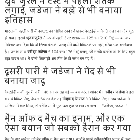
ध्रुव जुरेल ने टेस्ट में पहली शतक
लगाई, जडेजा ने बल्ले से भी बनाया
इतिहास
भारत की पहली पारी में 448/5 का घोषित स्कोर देखकर वेस्टइंडीज के लिए डर का दौर शुरू
हो गया। इसमें
ध्रुव जुरेल
ने अपनी पहली टेस्ट शतक — 125 रन (210 गेंद) — बनाकर
निश्चित कर दिया कि वो रिशभ पंत की जगह लेने वाले विकेटकीपर नहीं, बल्कि एक बल्लेबाज
हैं। उनके साथ
रवींद्र जडेजा
ने 104 रन (176 गेंद) बनाए, जो उनके बल्लेबाजी के लिए बहुत
बड़ा कदम था। ये दोनों खिलाड़ी अब टीम के दो स्तंभ बन गए हैं।
दूसरी पारी में जडेजा ने गेंद से भी
बनाया जादू
वेस्टइंडीज की दूसरी पारी 146 रन पर ढह गई — बस 45.1 ओवर में।
रवींद्र जडेजा
ने इस
बार 4 विकेट लिए, केवल 54 रन देकर।
मोहम्मद सिराज
ने 3 विकेट लिए। जब जडेजा ने
आखिरी विकेट लिया, तो स्टेडियम में गूंज उठा एक जबरदस्त नारा — "जडेजा, जडेजा!"
मैन ऑफ द मैच का इनाम, और एक
ऐसा बयान जो सबको हैरान कर गया
मैच के बाद जडेजा को मैन ऑफ द मैच चुना गया। उन्होंने अपने स्वीकारोक्ति भाषण में कहा: