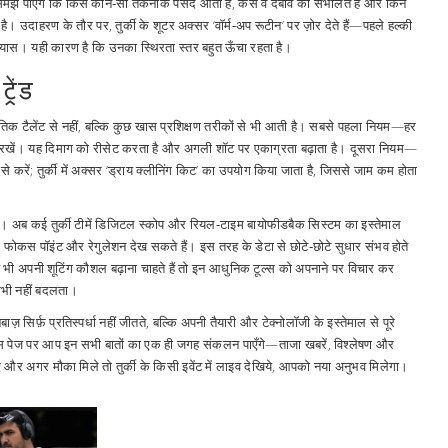
समझ पाएँगे कि किसे कौन‑सी तकनीक पसंद आती है, कैसे वे दबाव को संभालते हैं और किन
 है। उदाहरण के तौर पर, तुर्की के शूटर अक्सर ‘वॉर्म‑अप रूटीन’ पर ज़ोर देते हैं—पहले हल्की
यास। यही कारण है कि उनका स्थिरता स्तर बहुत ऊँचा रहता है।
रेंड
कृतिक टैलेंट से नहीं, बल्कि कुछ खास प्रशिक्षण तरीकों से भी आती है। सबसे पहला नियम—हर
क रखें। यह दिमाग को रीसेट करता है और अगली शॉट पर एकाग्रता बढ़ाता है। दूसरा नियम—
से करें; तुर्की में अक्सर ‘ड्राय क्लीनिंग किट’ का उपयोग किया जाता है, जिससे जाम कम होता
ं। अब कई तुर्की टीमें डिजिटल स्कोप और रियल‑टाइम बायोफीडबैक सिस्टम का इस्तेमाल
, फोकस पॉइंट और रेगुलेशन देख सकते हैं। इस तरह के डेटा से छोटे‑छोटे सुधार संभव होते
र आप भी अपनी शूटिंग कौशल बढ़ाना चाहते हैं तो इन आधुनिक टूल्स को अपनाने पर विचार कर
 कभी नहीं बदलता।
बाज़ सिर्फ़ प्रतिस्पर्धा नहीं जीतते, बल्कि अपनी तैयारी और टेक्नोलॉजी के इस्तेमाल से पूरे
 इस पेज पर आप इन सभी बातों का एक ही जगह संकलन पाएँगे—ताजा खबरें, विश्लेषण और
िए और अगर मौका मिले तो तुर्की के किसी इवेंट में लाइव देखिये, आपको नया अनुभव मिलेगा।