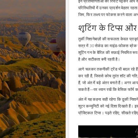
इन प्रतियोगिताओं की रिपोर्ट पढ़कर आप 
परिस्थितियों में उनका प्रदर्शन बेहतर रहता
जिम, फिर लक्ष्य पर फोकस करने वाला अभ्
शूटिंग के टिप्स और ट्
तुर्की निशानेबाज़ों की सफलता केवल प्रा
सत्र में 30 सेकंड का माइंड‑फोकस ब्रे
शूटिंग गन के बैरिल की सफ़ाई नियमित रूप 
है और सटीकता बनी रहती है।
आगे चलकर तकनीकी ट्रेंड भी बदल रहे है
कर रही हैं, जिससे कोच तुरंत शॉट की गति
हैं, जो अंत में बड़े अंतर बनाते हैं। अग
सकते हैं—पर ध्यान रखें कि बेसिक फॉर्म
अंत में यह कहना सही रहेगा कि तुर्‍की निशाने
शूटर कम्युनिटी को नई दिशा दिखाते हैं।
प्रैक्टिकल टिप्स। पढ़ते रहिए, सीखते रह