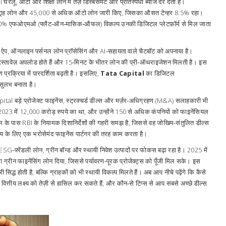
ेलू, ऑटो और शिक्षा लोन में तेज़ डिस्बर्समेंट और प्रतिस्पर्धी ब्याज दरें देता है।
 गृह लोन और 45,000 से अधिक ऑटो लोन जारी किए, जिसका औसत टेन्हर 8.5% रहा।
 80% एफओएमओ (फ्लैट‑ऑन‑मासिक‑औफल) विकल्प उनकी डिजिटल प्लेटफ़ॉर्म से मिल जाता
ल ऐप, ऑनलाइन पर्सनल लोन प्रॉसेसिंग और AI‑सहायता वाले चैटबॉट को अपनाया है।
हैं, दस्तावेज़ अपलोड होते हैं और 15‑मिनट के भीतर लोन की प्री‑ऑथराइजेशन मिलती है। इस
प्रक्रिया में पारदर्शिता बढ़ती है। इसलिए,
Tata Capital
का डिजिटल
 सुलभ बनाता है।
Capital बड़े प्रोजेक्ट फाइनेंस, स्ट्रक्चर्ड डील्स और मर्ज़र‑अधिग्रहण (M&A) सलाहकारी भी
यो 2023 में 12,000 करोड़ रुपये का था, और उन्होंने 150 से अधिक कंपनियों को फाइनेंसियल
 टीम के पास RBI के नियामक दिशानिर्देशों की गहरी समझ है, जिससे वह जोखिम‑संतुलित डील्स
वसाय के लिए एक भरोसेमंद फाइनेंस पार्टनर की तरह काम करता है।
G‑फ़्रेंडली लोन, ग्रीन बॉन्ड और स्थायी निवेश उत्पादों पर फोकस बढ़ा रहा है। 2025 में
का ग्रीन फाइनेंसिंग लोन दिया, जिससे पर्यावरण‑पूरक प्रोजेक्ट्स को पूँजी मिल सके। इस
द्ध होती है, बल्कि ग्राहकों को भी स्थायी विकल्प मिलते हैं। अब आप नीचे पढ़ेंगे कि कैसे
ित्तीय लक्ष्य को तेज़ी से हासिल कर सकते हैं, और कौन‑से टिप्स से आप सबसे अच्छे डील्स