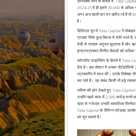
उपभोक्ता लोन के मामले में, Tata Capital घर
2024‑25 में ही इसने 30,000 से अधिक
अगर आप पहली बार घर खरीद रहे हैं तो
है।
डिजिटल युग में Tata Capital ने मोबाइ
ग्राहक सिर्फ कुछ क्लिक में फॉर्म भरते 
तेज़ी से ग्राहक अनुभव सुधारता है और ऋण 
इन्फ्रास्ट्रक्चर वित्तीय सेवाओं को अधिक
कॉरपोरेट फाइनेंसिंग के हिस्से में Tata 
देता है। इस सेक्टर में उनका पोर्टफ़ोलि
स्ट्रक्चरिंग में मदद की। उनके विशेषज्ञ
कर पाते हैं। यह संबंध किसी भी बड़े व्य
भविष्य की ओर देखते हुए, Tata Capital ES
उन्होंने पहले साल में 2,000 करोड़ रुपये 
पहल से न केवल उनकी सामाजिक जिम्मेदारी सि
Tata Capital के विभिन्न प्रोडक्ट आपके व
को चुन सकते हैं।