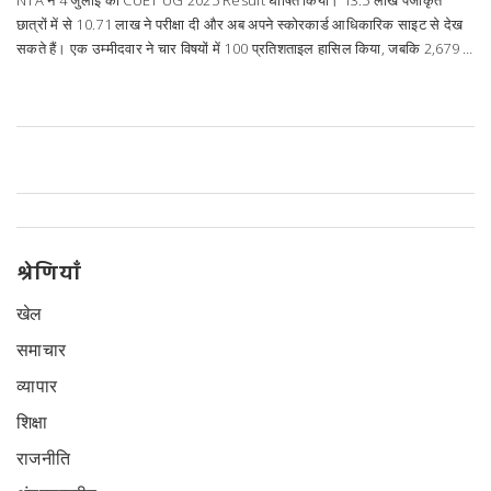
NTA ने 4 जुलाई को CUET UG 2025 Result घोषित किया। 13.5 लाख पंजीकृत
छात्रों में से 10.71 लाख ने परीक्षा दी और अब अपने स्कोरकार्ड आधिकारिक साइट से देख
सकते हैं। एक उम्मीदवार ने चार विषयों में 100 प्रतिशताइल हासिल किया, जबकि 2,679 ने
कम से कम एक विषय में शत प्रतिशत हासिल किया। परिणाम के बाद 250 से अधिक
विश्वविद्यालयों में प्रवेश प्रक्रिया शुरू होगी।
श्रेणियाँ
खेल
समाचार
व्यापार
शिक्षा
राजनीति