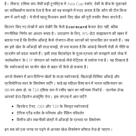
है। तीसरा, एशिया कप जैसी बड़ी टूर्नामेंट्स में
Asia Cup स्कोर
,
देशों के बीच के मुकाबले
का सांख्यिकीय सारांश देता है
फैंस को यह समझने में मदद करता है कि कौन सी टीम किस
क्षण में आगे बढ़ी। ये तीनों पहलू मिलकर हमारे लिए खेल की पूरी तस्वीर तैयार करते हैं।
फ़िल्टर किए गए लेखों में आप देखेंगे कि कैसे
Scorecard
केवल डेटा नहीं, बल्कि
रणनीतिक निर्णय का आधार बनता है। उदाहरण के लिए, IRS‑डेटा साझाकरण की खबर में
बताया गया है कि वित्तीय आँकड़े कैसे रोजगार‑वीजा धारकों को प्रभावित कर सकते हैं। जब
हम इसे खेल के आँकड़ों की तरह समझें, तो पता चलता है कि आंकड़े कितनी तेज़ी से नीति या
प्रदर्शन को बदल सकते हैं। इसी तरह बिटकॉइन के मूल्य‑प्रभाव को समझाने वाले लेख में
‘क्लोब्लॉकर’ के ETF योगदान को स्कोरकार्ड‑जैसे मेट्रिक से दर्शाया गया है। यह दिखाता है
कि स्कोरकार्ड का प्रयोग खेल से बाहर भी कैसे हो सकता है।
अगले सेक्शन में आप विभिन्न खेलों के ताज़ा स्कोरकार्ड, खिलाड़ी‑विशिष्ट आँकड़े और
प्रतियोगिता‑स्तर के विश्लेषण पाएँगे। चाहे वह महिला विश्व कप में भारत‑पाकिस्तान का
88‑रन अंतर हो, या T20 एशिया कप में रशीद खान का नवीनतम रिकॉर्ड – प्रत्येक लेख
आपको डेटा‑ड्रिवेन अंतर्दृष्टि देगा। इस संग्रह में आप पाएँगे:
क्रिकेट टेस्ट, ODI और T20 के विस्तृत स्कोरकार्ड
टेनिस ग्रैंड स्लैम के परिणाम और रैंकिंग परिवर्तन
वित्तीय और तकनीकी क्षेत्रों में आँकड़ों के प्रभाव पर विश्लेषण
इन सब को एक जगह पर पढ़ने से आपका खेल‑विश्लेषण कौशल तेज़ हो जाएगा।