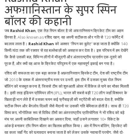
अफग़ानिस्तान के सुपर स्पिन
बॉलर की कहानी
जब
Rashid Khan
,
एक तेज़ स्पिन बॉलर है जो अफग़ानिस्तान क्रिकेट टीम का अहम
हिस्सा है
. Also known as
रशिद खान
, वह अपनी सटीकता और गति से T20 फॉर्मेट में
बदलाव लाता है।
Rashid Khan
को अक्सर “स्पिन का बुलेट” कहा जाता है क्योंकि 140
किमी/घंटा तक की रफ़्तार से वह बल्लेबाज़ों को असहज कर देता है। इस परिचय में हम देखेंगे
कि कैसे उसकी बज़, विभिन्न लीगों में मौजूदगी और अंतरराष्ट्रीय प्रदर्शन एक-दूसरे को
पूरक हैं, और क्यों वह आज के क्रिकेट परिदृश्य में एक महत्वपूर्ण इकाई बन गया है।
रशिद की सफलता का एक बड़ा कारक है
अफ़ग़ानिस्तान क्रिकेट टीम
,
देश की राष्ट्रीय टीम
जो 2010 के दशक में अंतरराष्ट्रीय स्तर पर उभरी
. इस टीम में उसका मुख्य रोल स्पिन
बॉलिंग को मजबूत करना है, जिससे टीम को शुरुआती ओवर में विंकेज ले पाने का मौका मिलती
है। इसी तरह
इंडियन प्रीमियर लीग (IPL)
,
भारत की सबसे बड़ी T20 लीग जहाँ विश्वभर के
खिलाड़ी भाग लेते हैं
में उसका चयन कई फ्रैंचाइज़ों की स्ट्रैटेजी को बदल देता है, क्योंकि
सटीक स्पिन और बेंगलोर/दिल्ली जैसे मैदानों पर उसकी गति बेमिसाल होती है। साथ ही
T20
विश्व कप
,
भौगोलिक रूप से विविध टीमों का अंतरराष्ट्रीय प्रतियोगिता
ने भी रशिद को बड़े
मंच पर अपनी काबिलियत दिखाने का अवसर दिया, जहाँ उसने लगातार 10+ विकेट के
आंकड़े बनाकर टॉप स्पिन बॉलर का खिताब हासिल किया। अंत में
स्पिन बॉलिंग
,
क्रिकेट की
वह कला जहाँ गेंद को घुमावदार बनाया जाता है
को लेकर उसके नवाचारी प्रयोग, जैसे दो-