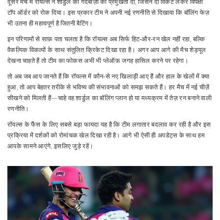
दूसरे मैच में रॉयल्स ने शार्डुल की गेंदबाज़ी को प्रमुखता दी, जिसने दो विकेट लेकर विपक्षी
टॉप ऑर्डर को रोक दिया। इस प्रकार टीम ने अपनी नई रणनीति से दिखाया कि बॉलिंग फेज़
भी उतना ही महत्वपूर्ण है जितनी बैटिंग।
इन परिणामों से साफ़ पता चलता है कि रॉयल्स अब सिर्फ हिट‑और‑रन खेल नहीं रहा, बल्कि
वैकल्पिक विकल्पों के साथ संतुलित क्रिकेट दिखा रहा है। अगर आप आगे की मैच शेड्यूल
देखना चाहते हैं तो टीम का फोकस अभी भी प्लेऑफ़ जगह हासिल करने पर रहेगा।
तो अब जब आप जानते हैं कि रॉयल्स में कौन‑से नए खिलाड़ी आए हैं और हाल के खेलों में क्या
हुआ, तो आप बेहतर तरीके से भविष्य की संभावनाओं को समझ सकते हैं। हर मैच में नई चीज़ें
सीखने को मिलती हैं—चाहे वह शार्डुल का बॉलिंग प्लान हो या मध्यक्रम में तेज़ रन बनाने वाली
रणनीति।
रॉयल्स के फैंस के लिए सबसे बड़ा फायदा यह है कि टीम लगातार बदलाव कर रही है और इस
प्रक्रिया में दर्शकों को रोमांचक खेल दिखा रही है। आगे भी ऐसी ही अपडेट्स के साथ हम
आपके सामने आएंगे, इसलिए जुड़े रहें।