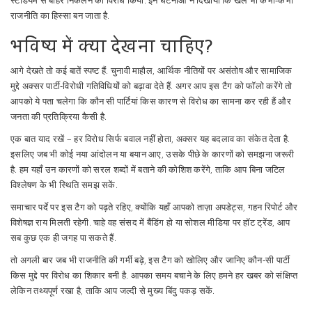
स्टेडियम से बाहर निकलने का विरोध किया. इन घटनाओं ने दिखाया कि खेल भी कभी‑कभी
राजनीति का हिस्सा बन जाता है.
भविष्य में क्या देखना चाहिए?
आगे देखते तो कई बातें स्पष्ट हैं. चुनावी माहौल, आर्थिक नीतियों पर असंतोष और सामाजिक
मुद्दे अक्सर पार्टी‑विरोधी गतिविधियों को बढ़ावा देते हैं. अगर आप इस टैग को फॉलो करेंगे तो
आपको ये पता चलेगा कि कौन सी पार्टियां किस कारण से विरोध का सामना कर रही हैं और
जनता की प्रतिक्रिया कैसी है.
एक बात याद रखें – हर विरोध सिर्फ बवाल नहीं होता, अक्सर यह बदलाव का संकेत देता है.
इसलिए जब भी कोई नया आंदोलन या बयान आए, उसके पीछे के कारणों को समझना जरूरी
है. हम यहाँ उन कारणों को सरल शब्दों में बताने की कोशिश करेंगे, ताकि आप बिना जटिल
विश्लेषण के भी स्थिति समझ सकें.
समाचार पर्दे पर इस टैग को पढ़ते रहिए, क्योंकि यहाँ आपको ताज़ा अपडेट्स, गहन रिपोर्ट और
विशेषज्ञ राय मिलती रहेगी. चाहे वह संसद में बैंडिंग हो या सोशल मीडिया पर हॉट ट्रेंड, आप
सब कुछ एक ही जगह पा सकते हैं.
तो अगली बार जब भी राजनीति की गर्मी बढ़े, इस टैग को खोलिए और जानिए कौन‑सी पार्टी
किस मुद्दे पर विरोध का शिकार बनी है. आपका समय बचाने के लिए हमने हर खबर को संक्षिप्त
लेकिन तथ्यपूर्ण रखा है, ताकि आप जल्दी से मुख्य बिंदु पकड़ सकें.