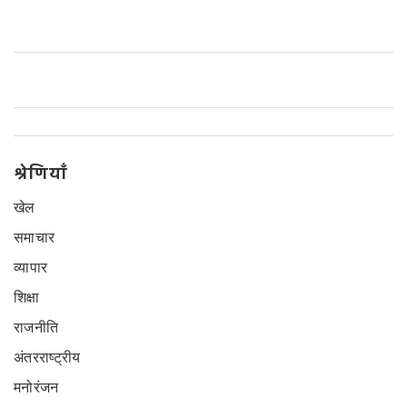
टाइपिस्ट, ग्राम प्रशासनिक अधिकारी (VAO) और स्टेनो-टाइपिस्ट सहित विभिन्न पदों के
लिए लगभग 6,044 रिक्तियों को भरा जाएगा।
श्रेणियाँ
खेल
समाचार
व्यापार
शिक्षा
राजनीति
अंतरराष्ट्रीय
मनोरंजन