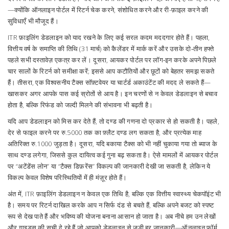
—क्योंकि ऑनलाइन पोर्टल में रिटर्न चेक करने, संशोधित करने और री-फ़ाइल करने की
सुविधाएँ भी मौजूद हैं।
ITR फ़ाइलिंग डेडलाइन को याद रखने के लिए कई सरल कदम मददगार होते हैं। पहला,
वित्तीय वर्ष के समाप्ति की तिथि (31 मार्च) को कैलेंडर में मार्क करें और उसके दो‑तीन हफ्ते
पहले सभी दस्तावेज़ एकत्र कर लें। दूसरा, आयकर पोर्टल पर लॉग‑इन करके अपने पिछले
चार सालों के रिटर्न को समीक्षा करें; इससे आप कटौतियों और छूटों को बेहतर समझ सकते
हैं। तीसरा, एक विश्वसनीय टैक्स सॉफ़्टवेयर या चार्टर्ड अकाउंटेंट की मदद ले सकते हैं—
खासकर अगर आपके पास कई स्रोतों से आय है। इन चरणों से न केवल डेडलाइन से बचाव
होता है, बल्कि रिफंड को जल्दी मिलने की संभावना भी बढ़ती है।
यदि आप डेडलाइन को मिस कर देते हैं, तो दण्ड की गणना दो प्रकार से हो सकती है। पहले,
देर से फाइल करने पर रु.5000 तक का फ़्लैट दण्ड लग सकता है, और प्रत्येक माह
अतिरिक्त रु.1000 जुड़ता है। दूसरा, यदि बकाया टैक्स को भी नहीं चुकाया गया तो ब्याज के
साथ दण्ड लगेगा, जिससे कुल दायित्व कई गुना बढ़ सकता है। ऐसे मामलों में आयकर पोर्टल
पर “अटेंडेंस लोन” या “टैक्स डिफ़रेंस” विकल्प की जानकारी देखी जा सकती है, लेकिन ये
विकल्प केवल विशेष परिस्थितियों में ही मंज़ूर होते हैं।
अंत में, ITR फ़ाइलिंग डेडलाइन न केवल एक तिथि है, बल्कि एक वित्तीय स्वास्थ्य चेकपॉइंट भी
है। समय पर रिटर्न दाखिल करके आप न सिर्फ दंड से बचते हैं, बल्कि अपने बजट को स्पष्ट
रूप से देख पाते हैं और भविष्य की योजना बनाना आसान हो जाता है। अब नीचे हम उन लेखों
और गाइड्स की सूची दे रहे हैं जो आपको डेडलाइन से जुड़ी हर जानकारी—ऑनलाइन फॉर्म,