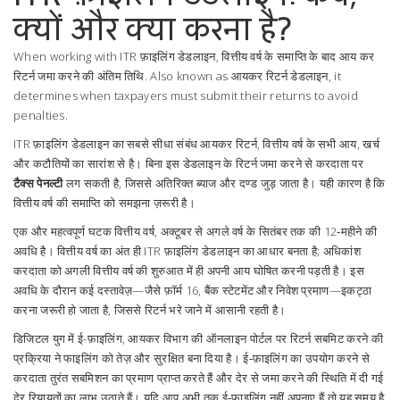
क्यों और क्या करना है?
When working with
ITR फ़ाइलिंग डेडलाइन
,
वित्तीय वर्ष के समाप्ति के बाद आय कर
रिटर्न जमा करने की अंतिम तिथि
. Also known as
आयकर रिटर्न डेडलाइन
, it
determines when taxpayers must submit their returns to avoid
penalties.
ITR फ़ाइलिंग डेडलाइन का सबसे सीधा संबंध
आयकर रिटर्न
,
वित्तीय वर्ष के सभी आय, खर्च
और कटौतियों का सारांश
से है। बिना इस डेडलाइन के रिटर्न जमा करने से करदाता पर
टैक्स पेनल्टी
लग सकती है, जिससे अतिरिक्त ब्याज और दण्ड जुड़ जाता है। यही कारण है कि
वित्तीय वर्ष की समाप्ति को समझना ज़रूरी है।
एक और महत्वपूर्ण घटक
वित्तीय वर्ष
,
अक्टूबर से अगले वर्ष के सितंबर तक की 12‑महीने की
अवधि
है। वित्तीय वर्ष का अंत ही ITR फ़ाइलिंग डेडलाइन का आधार बनता है; अधिकांश
करदाता को अगली वित्तीय वर्ष की शुरुआत में ही अपनी आय घोषित करनी पड़ती है। इस
अवधि के दौरान कई दस्तावेज़—जैसे फ़ॉर्म 16, बैंक स्टेटमेंट और निवेश प्रमाण—इकट्ठा
करना जरूरी हो जाता है, जिससे रिटर्न भरे जाने में आसानी रहती है।
डिजिटल युग में
ई-फ़ाइलिंग
,
आयकर विभाग की ऑनलाइन पोर्टल पर रिटर्न सबमिट करने की
प्रक्रिया
ने फाइलिंग को तेज़ और सुरक्षित बना दिया है। ई‑फ़ाइलिंग का उपयोग करने से
करदाता तुरंत सबमिशन का प्रमाण प्राप्त करते हैं और देर से जमा करने की स्थिति में दी गई
देर रियायतों का लाभ उठाते हैं। यदि आप अभी तक ई‑फ़ाइलिंग नहीं अपनाए हैं तो यह समय है