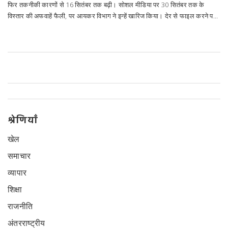
फिर तकनीकी कारणों से 16 सितंबर तक बढ़ी। सोशल मीडिया पर 30 सितंबर तक के
विस्तार की अफवाहें फैली, पर आयकर विभाग ने इन्हें खारिज किया। देर से फाइल करने पर
सेक्शन 234F के तहत 5,000 रुपये का दंड लगेगा। टैक्स ऑडिट रिपोर्ट की नई माँगों पर
राजस्थान हाई कोर्ट ने 30 अक्टूबर तक की अंतरिम वृद्धि का आदेश दिया।
श्रेणियाँ
खेल
समाचार
व्यापार
शिक्षा
राजनीति
अंतरराष्ट्रीय