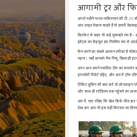
आगामी टूर और फिक
अगले महीने भारत‑पाकिस्तान की टी-20 सीरी
आप लाइव देखना चाहते हैं तो हमारी वेब
क्रिकेट से बाहर भी कई मुकाबले तय हैं—हॉ
इवेंट्स का शेड्यूल हम नियमित रूप से अपड
फैन बनने का सबसे आसान तरीका है सोशल 
पढ़ना। यहाँ आपको मैच रिव्यू, खिलाड़ी इंटर
अगर आप अपने पसंदीदा टीम का समर्थन करना 
इनज्योरी रिपोर्ट पढ़िए, और अंत में टॉस 
टिकिट बुकिंग की बात करें तो ऑनलाइन प्ल
और साथ ही स्टेडियम तक पहुंचने का आसान 
अंत में, याद रखिए कि खेल सिर्फ जीत-हार 
देख कर आप भी इस बड़ी विरासत का हिस्सा ब