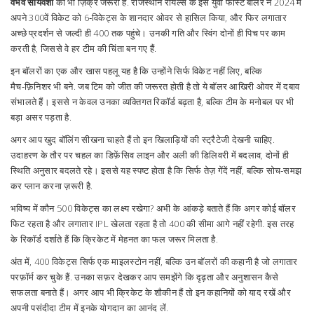
वैभव सौर्यवंशी
का भी ज़िक्र जरूरी है. राजस्थान रॉयल्स के इस युवा फास्ट बॉलर ने 2024 में
अपने 300वें विकेट को 6‑विकेट्स के शानदार ओवर से हासिल किया, और फिर लगातार
अच्छे प्रदर्शन से जल्दी ही 400 तक पहुंचे। उनकी गति और स्विंग दोनों ही पिच पर काम
करती है, जिससे वे हर टीम की चिंता बन गए हैं.
इन बॉलरों का एक और खास पहलू यह है कि उन्होंने सिर्फ विकेट नहीं लिए, बल्कि
मैच‑फ़िनिशर भी बने. जब टिम को जीत की जरूरत होती है तो ये बॉलर आखिरी ओवर में दबाव
संभालते हैं। इससे न केवल उनका व्यक्तिगत रिकॉर्ड बढ़ता है, बल्कि टीम के मनोबल पर भी
बड़ा असर पड़ता है.
अगर आप खुद बॉलिंग सीखना चाहते हैं तो इन खिलाड़ियों की स्ट्रैटेजी देखनी चाहिए.
उदाहरण के तौर पर चहल का डिफ़ेंसिव लाइन और अली की डिलिवरी में बदलाव, दोनों ही
स्थिति अनुसार बदलते रहे। इससे यह स्पष्ट होता है कि सिर्फ तेज़ गेंदें नहीं, बल्कि सोच‑समझ
कर प्लान करना ज़रूरी है.
भविष्य में कौन 500 विकेट्स का लक्ष्य रखेगा? अभी के आंकड़े बताते हैं कि अगर कोई बॉलर
फिट रहता है और लगातार IPL खेलता रहता है तो 400 की सीमा आगे नहीं रहेगी. इस तरह
के रिकॉर्ड दर्शाते हैं कि क्रिकेट में मेहनत का फल जरूर मिलता है.
अंत में, 400 विकेट्स सिर्फ एक माइलस्टोन नहीं, बल्कि उन बॉलरों की कहानी है जो लगातार
परफ़ॉर्म कर चुके हैं. उनका सफ़र देखकर आप समझेंगे कि दृढ़ता और अनुशासन कैसे
सफलता बनाते हैं। अगर आप भी क्रिकेट के शौकीन हैं तो इन कहानियों को याद रखें और
अपनी पसंदीदा टीम में इनके योगदान का आनंद लें.