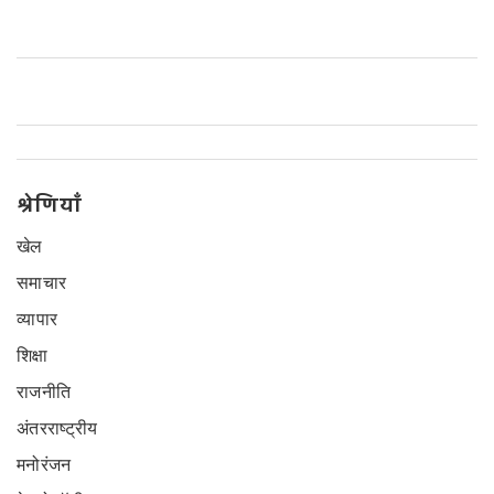
अचूक तेज, अनूठे एक्शन और प्रदर्शन की निरंतरता का नतीजा बताया।
श्रेणियाँ
खेल
समाचार
व्यापार
शिक्षा
राजनीति
अंतरराष्ट्रीय
मनोरंजन