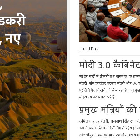
,
गडकरी
य, नए
Jonali Das
मोदी 3.0 कैबिनेट
नरेंद्र मोदी ने तीसरी बार भारत के प्रधान
मंत्री, पाँच स्वतंत्र प्रभार मंत्री और 36
प्रतिनिधित्व देखने को मिल रहा है। प्रमुख म
मंत्रालय बरकरार रखे हैं।
प्रमुख मंत्रियों 
अमित शाह गृह मंत्री, राजनाथ सिंह रक्षा 
रूप में अपनी जिम्मेदारियाँ निभाते रहेंगे
और पीयूष गोयल को वाणिज्य और उद्योग मंत