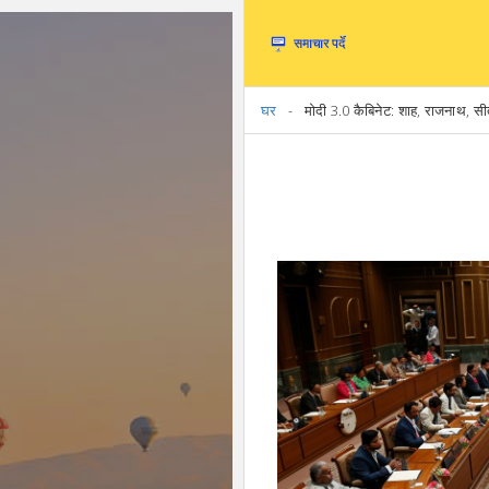
घर
मोदी 3.0 कैबिनेट: शाह, राजनाथ, सी